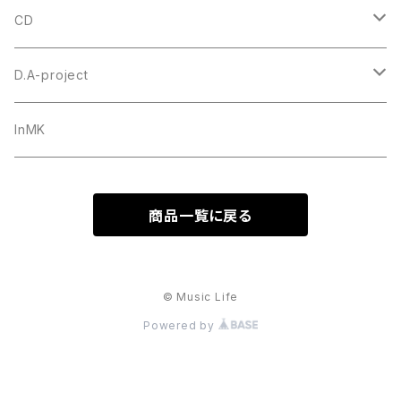
#4 ミニトライアングル
CD
セルロース
ウルテム
トゥクトゥクスキップ
D.A-project
ポリアセタール
Triangle トライアングル オニギリ
＃1 トライアングル
goh
オリジナル
InMK
Teardrop ティアドロップ
セルロース
#6 ティアドロップ
田嶋謙一オルケストラ
カスタムオーダー
商品一覧に戻る
JAZZ XL ジャズ
ポリアセタール
セルロース
＃7 スモールティアドロップ
シールド
ポリアセタール
セルロース
#14 スモールトライアングル
© Music Life
Powered by
ポリアセタール
セルロース
#20 ルーク
ポリアセタール
セルロース