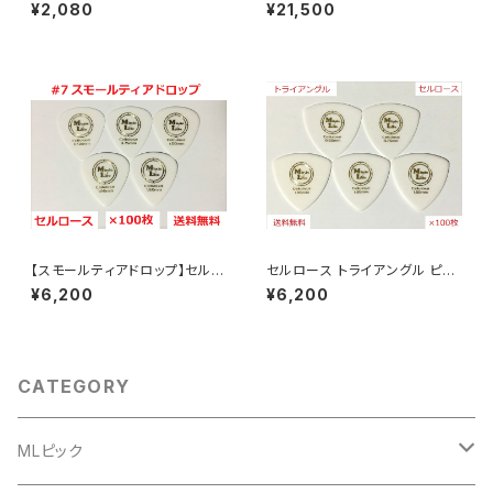
ピック Triangle Polyacetal
ct
¥2,080
¥21,500
【×30枚】送料無料
【スモールティアドロップ】セルロ
セルロース トライアングル ピッ
ース ピック ×100枚 MLピック
ク Triangle Celllose 【×100
¥6,200
¥6,200
【送料込み】
枚】送料無料
CATEGORY
MLピック