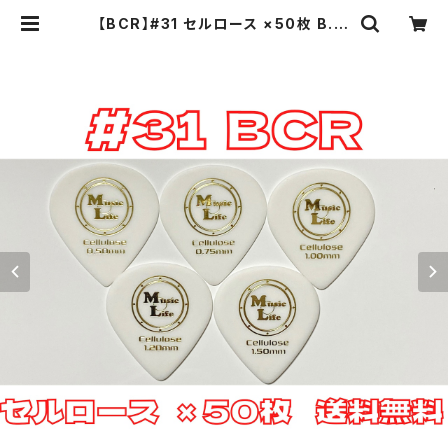
【BCR】#31 セルロース ×50枚 B.C.
Rich JSJピックタイプ MLピック【送
料込み】 | Music Life