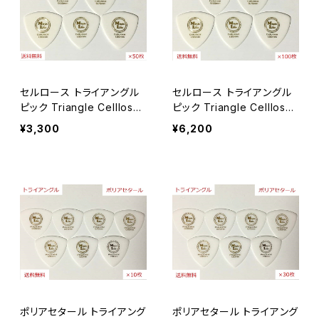
Celllose セルロース
Celllose セルロース
#24 セミラウンド
Polyacetal ポリアセタール
セルロース
PPS
セルロース トライアングル
セルロース トライアングル
ポリアセタール
#9 ビッグマンドリン
ピック Triangle Celllose
ピック Triangle Celllose
【×50枚】送料無料
【×100枚】送料無料
¥3,300
¥6,200
セルロース
#3 トライアングル3
ポリアセタール
セルロース
#31 BCR
ポリアセタール
セルロース
#2 トライアングル2
ポリアセタール
セルロース
#5 ティアドロップ2
ポリアセタール トライアング
ポリアセタール トライアング
ポリアセタール