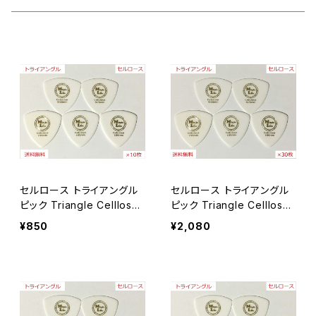
Teardrop ティアドロップ
セルロース
#6 ティアドロップ
田嶋謙一オルケストラ
カスタムオーダー
JAZZ XL ジャズ
ポリアセタール
セルロース
＃7 スモールティアドロップ
シールド
ポリアセタール
セルロース
#14 スモールトライアングル
ポリアセタール
セルロース
#20 ルーク
セルロース トライアングル
セルロース トライアングル
ポリアセタール
セルロース
#19 ホームベース
ピック Triangle Celllose
ピック Triangle Celllose
【×10枚】送料無料
【×30枚】送料無料
¥850
¥2,080
ポリアセタール
セルロース
#23-1 JAZZ XL
ポリアセタール
Polyacetal ポリアセタール
#23-2 JAZZ3