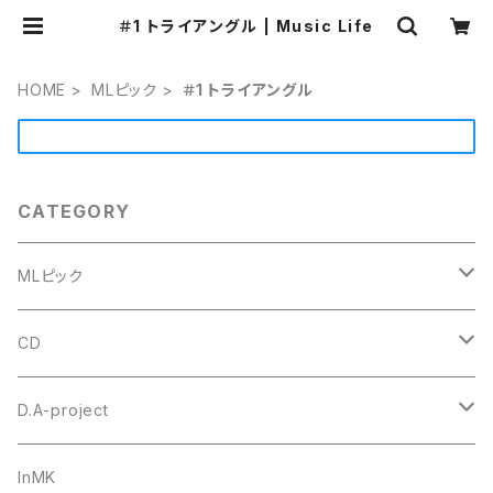
＃1 トライアングル | Music Life
HOME
MLピック
＃1 トライアングル
CATEGORY
MLピック
#4 ミニトライアングル
CD
セルロース
ウルテム
トゥクトゥクスキップ
D.A-project
ポリアセタール
Triangle トライアングル オニギリ
＃1 トライアングル
goh
オリジナル
InMK