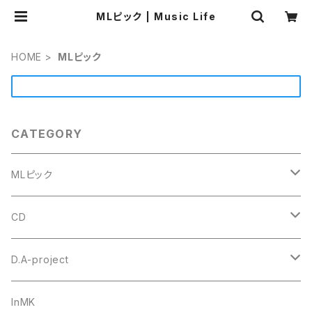
MLピック | Music Life
HOME
MLピック
CATEGORY
MLピック
#4 ミニトライアングル
CD
セルロース
ウルテム
トゥクトゥクスキップ
D.A-project
ポリアセタール
Triangle トライアングル オニギリ
＃1 トライアングル
goh
オリジナル
InMK