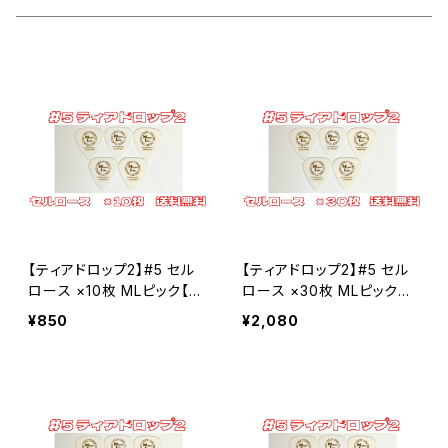
Teardrop ティアドロップ
セルロース
#6 ティアドロップ
田嶋謙一オルケストラ
カスタムオーダー
JAZZ XL ジャズ
ポリアセタール
セルロース
＃7 スモールティアドロップ
シールド
ポリアセタール
セルロース
#14 スモールトライアングル
ポリアセタール
セルロース
#20 ルーク
【ティアドロップ2】#5 セル
【ティアドロップ2】#5 セル
ポリアセタール
セルロース
#19 ホームベース
ロース ×10枚 MLピック【送
ロース ×30枚 MLピック
料込み】
【送料込み】
¥850
¥2,080
ポリアセタール
セルロース
#23-1 JAZZ XL
ポリアセタール
Polyacetal ポリアセタール
#23-2 JAZZ3