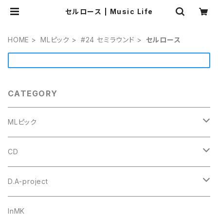
セルロース | Music Life
HOME
MLピック
#24 セミラウンド
セルロース
CATEGORY
MLピック
#4 ミニトライアングル
CD
セルロース
ウルテム
トゥクトゥクスキップ
D.A-project
ポリアセタール
Triangle トライアングル オニギリ
＃1 トライアングル
goh
オリジナル
InMK