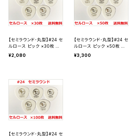
Celllose セルロース
Celllose セルロース
#24 セミラウンド
Polyacetal ポリアセタール
セルロース
PPS
【セミラウンド･丸型】#24 セ
【セミラウンド･丸型】#24 セ
ポリアセタール
#9 ビッグマンドリン
ルロース ピック ×30枚 ML
ルロース ピック ×50枚 ML
ピック【送料込み】
ピック【送料込み】
¥2,080
¥3,300
セルロース
#3 トライアングル3
ポリアセタール
セルロース
#31 BCR
ポリアセタール
セルロース
#2 トライアングル2
ポリアセタール
セルロース
#5 ティアドロップ2
【セミラウンド･丸型】#24 セ
ポリアセタール