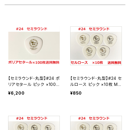
Teardrop ティアドロップ
セルロース
#6 ティアドロップ
田嶋謙一オルケストラ
カスタムオーダー
JAZZ XL ジャズ
ポリアセタール
セルロース
＃7 スモールティアドロップ
シールド
ポリアセタール
セルロース
#14 スモールトライアングル
ポリアセタール
セルロース
#20 ルーク
【セミラウンド･丸型】#24 ポ
【セミラウンド･丸型】#24 セ
ポリアセタール
セルロース
#19 ホームベース
リアセタール ピック ×100
ルロース ピック ×10枚 ML
枚 MLピック【送料込み】
ピック【送料込み】
¥6,200
¥850
ポリアセタール
セルロース
#23-1 JAZZ XL
ポリアセタール
Polyacetal ポリアセタール
#23-2 JAZZ3