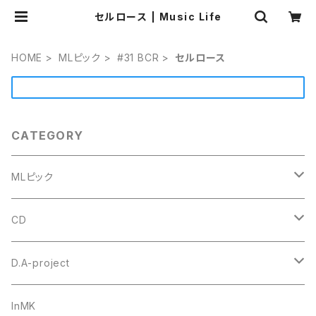
セルロース | Music Life
HOME
MLピック
#31 BCR
セルロース
CATEGORY
MLピック
#4 ミニトライアングル
CD
セルロース
ウルテム
トゥクトゥクスキップ
D.A-project
ポリアセタール
Triangle トライアングル オニギリ
＃1 トライアングル
goh
オリジナル
InMK