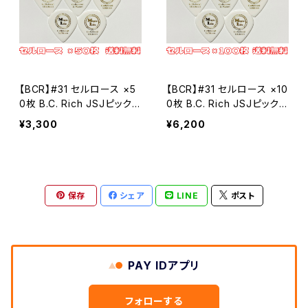
Celllose セルロース
Celllose セルロース
#24 セミラウンド
Polyacetal ポリアセタール
セルロース
PPS
【BCR】#31 セルロース ×5
【BCR】#31 セルロース ×10
ポリアセタール
#9 ビッグマンドリン
0枚 B.C. Rich JSJピックタ
0枚 B.C. Rich JSJピックタ
イプ MLピック【送料込み】
イプ MLピック【送料込み】
¥3,300
¥6,200
セルロース
#3 トライアングル3
ポリアセタール
セルロース
#31 BCR
保存
シェア
LINE
ポスト
ポリアセタール
セルロース
#2 トライアングル2
ポリアセタール
PAY IDアプリ
セルロース
#5 ティアドロップ2
フォローする
ポリアセタール