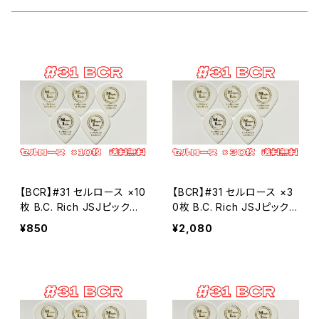
Teardrop ティアドロップ
セルロース
#6 ティアドロップ
田嶋謙一オルケストラ
カスタムオーダー
JAZZ XL ジャズ
ポリアセタール
セルロース
＃7 スモールティアドロップ
シールド
ポリアセタール
セルロース
#14 スモールトライアングル
ポリアセタール
セルロース
#20 ルーク
【BCR】#31 セルロース ×10
【BCR】#31 セルロース ×3
ポリアセタール
セルロース
#19 ホームベース
枚 B.C. Rich JSJピックタ
0枚 B.C. Rich JSJピックタ
イプ MLピック【送料込み】
イプ MLピック【送料込み】
¥850
¥2,080
ポリアセタール
セルロース
#23-1 JAZZ XL
ポリアセタール
Polyacetal ポリアセタール
#23-2 JAZZ3