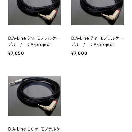
Celllose セルロース
Celllose セルロース
#24 セミラウンド
Polyacetal ポリアセタール
セルロース
PPS
D.A-Line 5ｍ モノラルケー
D.A-Line 7ｍ モノラルケー
ポリアセタール
#9 ビッグマンドリン
ブル / D.A-project
ブル / D.A-project
¥7,050
¥7,600
セルロース
#3 トライアングル3
ポリアセタール
セルロース
#31 BCR
ポリアセタール
セルロース
#2 トライアングル2
ポリアセタール
セルロース
#5 ティアドロップ2
D.A-Line １０ｍ モノラルケ
ポリアセタール