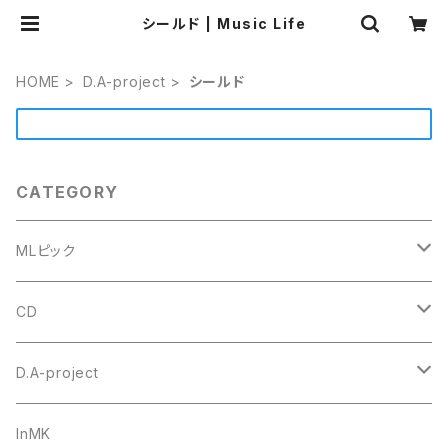
シールド | Music Life
HOME
D.A-project
シールド
CATEGORY
MLピック
#4 ミニトライアングル
CD
セルロース
ウルテム
トゥクトゥクスキップ
D.A-project
ポリアセタール
Triangle トライアングル オニギリ
＃1 トライアングル
goh
オリジナル
InMK