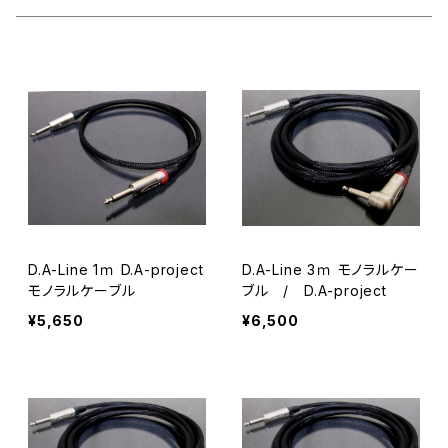
Teardrop ティアドロップ
セルロース
#6 ティアドロップ
田嶋謙一オルケストラ
カスタムオーダー
JAZZ XL ジャズ
ポリアセタール
セルロース
＃7 スモールティアドロップ
シールド
ポリアセタール
セルロース
#14 スモールトライアングル
ポリアセタール
セルロース
#20 ルーク
D.A-Line 1ｍ D.A-project
D.A-Line 3ｍ モノラルケー
ポリアセタール
セルロース
#19 ホームベース
モノラルケーブル
ブル / D.A-project
¥5,650
¥6,500
ポリアセタール
セルロース
#23-1 JAZZ XL
ポリアセタール
Polyacetal ポリアセタール
#23-2 JAZZ3