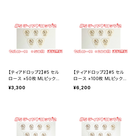
ポリアセタール
セルロース
#23-1 JAZZ XL
ポリアセタール
Polyacetal ポリアセタール
#23-2 JAZZ3
Celllose セルロース
Celllose セルロース
#24 セミラウンド
Polyacetal ポリアセタール
セルロース
PPS
【ティアドロップ2】#5 セル
【ティアドロップ2】#5 セル
ポリアセタール
#9 ビッグマンドリン
ロース ×50枚 MLピック
ロース ×100枚 MLピック
【送料込み】
【送料込み】
¥3,300
¥6,200
セルロース
#3 トライアングル3
ポリアセタール
セルロース
#31 BCR
ポリアセタール
セルロース
#2 トライアングル2