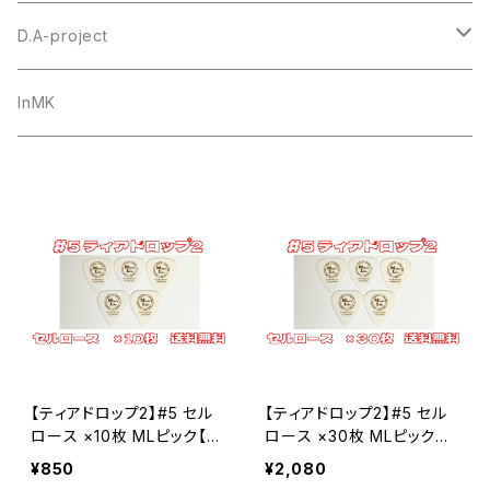
セルロース
ウルテム
トゥクトゥクスキップ
D.A-project
ポリアセタール
Triangle トライアングル オニギリ
＃1 トライアングル
goh
オリジナル
InMK
Teardrop ティアドロップ
セルロース
#6 ティアドロップ
田嶋謙一オルケストラ
カスタムオーダー
JAZZ XL ジャズ
ポリアセタール
セルロース
＃7 スモールティアドロップ
シールド
ポリアセタール
セルロース
#14 スモールトライアングル
ポリアセタール
セルロース
#20 ルーク
【ティアドロップ2】#5 セル
【ティアドロップ2】#5 セル
ポリアセタール
セルロース
#19 ホームベース
ロース ×10枚 MLピック【送
ロース ×30枚 MLピック
料込み】
【送料込み】
¥850
¥2,080