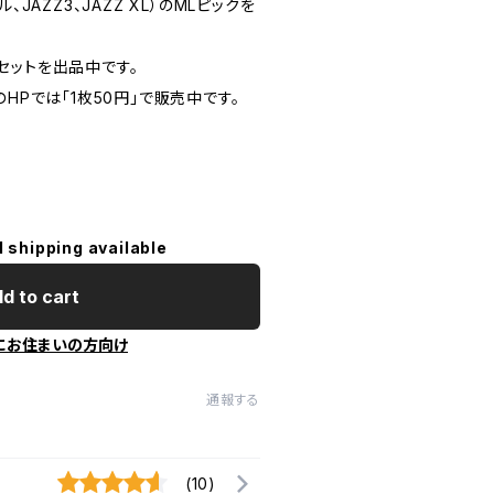
、JAZZ3、JAZZ XL）のMLピックを
0枚セットを出品中です。
e のHPでは「1枚50円」で販売中です。
l shipping available
d to cart
にお住まいの方向け
通報する
(10)