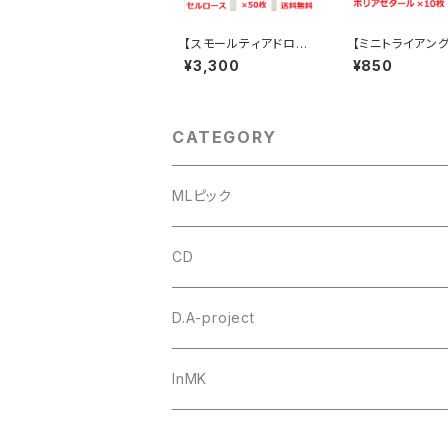
【スモールティアドロッ
【ミニトライアング
プ】セルロース ピック ×
4 ポリアセタール
¥3,300
¥850
50枚 MLピック【送料込
×10枚 MLピッ
み】
込み】
CATEGORY
MLピック
#4 ミニトライアングル
CD
セルロース
ウルテム
トゥクトゥクスキップ
D.A-project
ポリアセタール
Triangle トライアングル オニギリ
＃1 トライアングル
goh
オリジナル
InMK
Teardrop ティアドロップ
セルロース
#6 ティアドロップ
田嶋謙一オルケストラ
カスタムオーダー