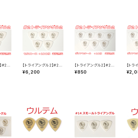
】#2
【トライアングル2】#2
【トライアングル2】#2
【トラ
枚 ML
セルロース ×100枚 M
ポリアセタール ×10枚
ポリア
¥6,200
¥850
¥2,
】
Lピック【送料込み】
MLピック【送料込み】
MLピ