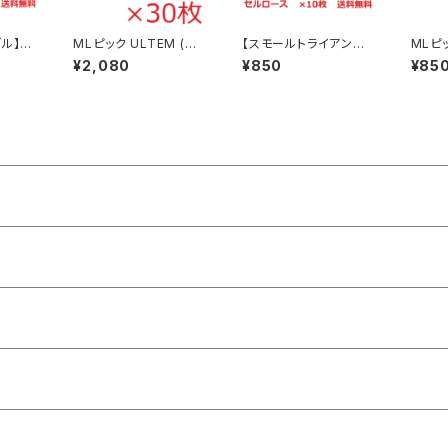
ル】#
MLピック ULTEM (ウ
【スモールトライアング
MLピッ
 ピック
ルテム) JAZZ XL ジャ
ル】#14 セルロース ピッ
ルテム)
¥2,080
¥850
¥85
ク【送料
ズ型 ピック 【×30枚】送
ク ×10枚 MLピック【送
e ト
料込み
料込み】
リ 【