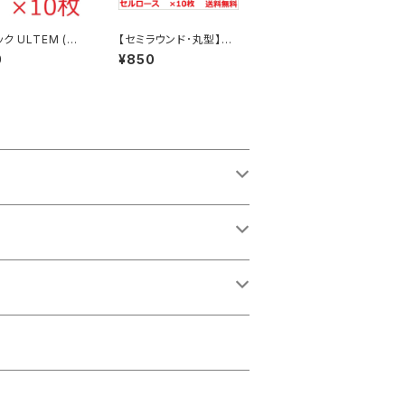
ク ULTEM (ウ
【セミラウンド･丸型】#2
 ピック Triangl
4 セルロース ピック ×1
0
¥850
ライアングル オニギ
0枚 MLピック【送料込
×10枚】送料込み
み】