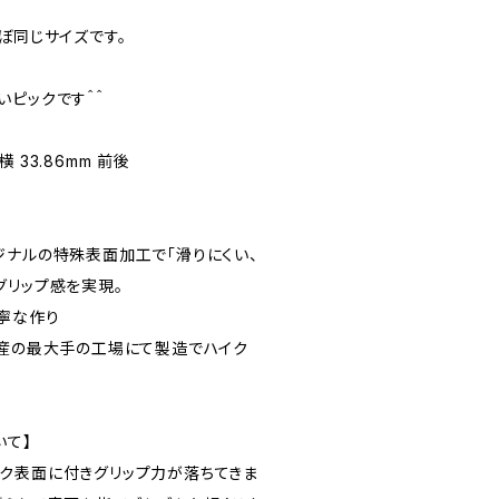
ぼ同じサイズです。
いピックです＾＾
 横 33.86mm 前後
eオリジナルの特殊表面加工で「滑りにくい、
グリップ感を実現。
寧な作り
国産の最大手の工場にて製造でハイク
いて】
ク表面に付きグリップ力が落ちてきま