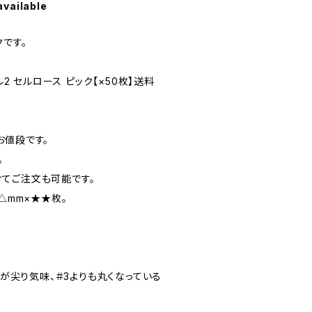
available
クです。
ル2 セルロース ピック【×50枚】送料
お値段です。
。
てご注文も可能です。
△mm×★★枚。
角が尖り気味、＃3よりも丸くなっている