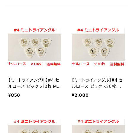
Teardrop ティアドロップ
セルロース
#6 ティアドロップ
田嶋謙一オルケストラ
カスタムオーダー
JAZZ XL ジャズ
ポリアセタール
セルロース
＃7 スモールティアドロップ
シールド
ポリアセタール
セルロース
#14 スモールトライアングル
ポリアセタール
セルロース
#20 ルーク
【ミニトライアングル】#4 セ
【ミニトライアングル】#4 セ
ポリアセタール
セルロース
#19 ホームベース
ルロース ピック ×10枚 ML
ルロース ピック ×30枚 ML
ピック【送料込み】
ピック【送料込み】
¥850
¥2,080
ポリアセタール
セルロース
#23-1 JAZZ XL
ポリアセタール
Polyacetal ポリアセタール
#23-2 JAZZ3