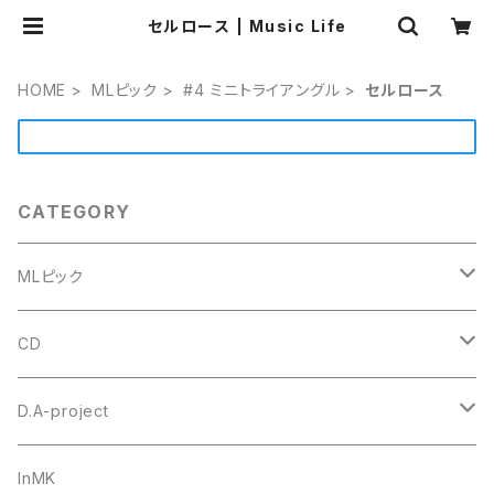
セルロース | Music Life
HOME
MLピック
#4 ミニトライアングル
セルロース
CATEGORY
MLピック
#4 ミニトライアングル
CD
セルロース
ウルテム
トゥクトゥクスキップ
D.A-project
ポリアセタール
Triangle トライアングル オニギリ
＃1 トライアングル
goh
オリジナル
InMK