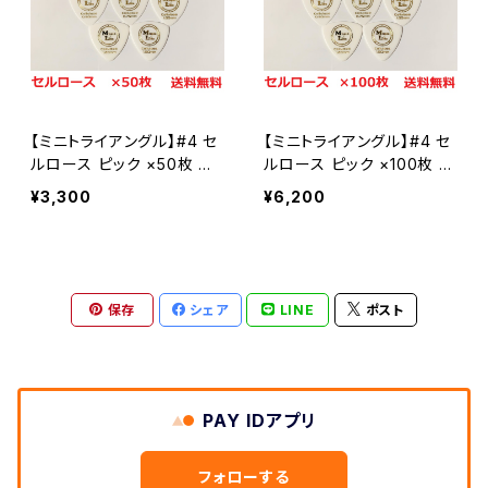
Celllose セルロース
Celllose セルロース
#24 セミラウンド
Polyacetal ポリアセタール
セルロース
PPS
【ミニトライアングル】#4 セ
【ミニトライアングル】#4 セ
ポリアセタール
#9 ビッグマンドリン
ルロース ピック ×50枚 ML
ルロース ピック ×100枚 M
ピック【送料込み】
Lピック【送料込み】
¥3,300
¥6,200
セルロース
#3 トライアングル3
ポリアセタール
セルロース
#31 BCR
保存
シェア
LINE
ポスト
ポリアセタール
セルロース
#2 トライアングル2
ポリアセタール
PAY IDアプリ
セルロース
#5 ティアドロップ2
フォローする
ポリアセタール