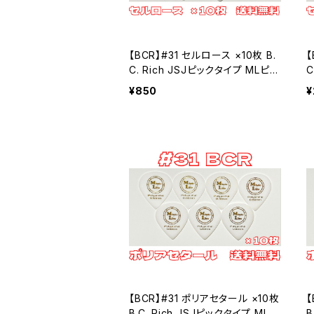
ポリアセタール
セルロース
#19 ホームベース
【BCR】#31 セルロース ×10枚 B.
【
C. Rich JSJピックタイプ MLピッ
C
ポリアセタール
セルロース
#23-1 JAZZ XL
ク【送料込み】
¥850
¥
ポリアセタール
Polyacetal ポリアセタール
#23-2 JAZZ3
Celllose セルロース
Celllose セルロース
#24 セミラウンド
Polyacetal ポリアセタール
セルロース
PPS
ポリアセタール
#9 ビッグマンドリン
セルロース
#3 トライアングル3
【BCR】#31 ポリアセタール ×10枚
【
B.C. Rich JSJピックタイプ MLピ
B