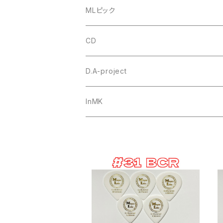
MLピック
#4 ミニトライアングル
CD
セルロース
ウルテム
トゥクトゥクスキップ
D.A-project
ポリアセタール
Triangle トライアングル オニギリ
＃1 トライアングル
goh
オリジナル
InMK
Teardrop ティアドロップ
セルロース
#6 ティアドロップ
田嶋謙一オルケストラ
カスタムオーダー
JAZZ XL ジャズ
ポリアセタール
セルロース
＃7 スモールティアドロップ
シールド
ポリアセタール
セルロース
#14 スモールトライアングル
ポリアセタール
セルロース
#20 ルーク