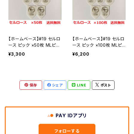
Celllose セルロース
Celllose セルロース
#24 セミラウンド
Polyacetal ポリアセタール
セルロース
PPS
【ホームベース】#19 セルロ
【ホームベース】#19 セルロ
ポリアセタール
#9 ビッグマンドリン
ース ピック ×50枚 MLピッ
ース ピック ×100枚 MLピ
ク【送料込み】
ック【送料込み】
¥3,300
¥6,200
セルロース
#3 トライアングル3
ポリアセタール
セルロース
#31 BCR
保存
シェア
LINE
ポスト
ポリアセタール
セルロース
#2 トライアングル2
ポリアセタール
PAY IDアプリ
セルロース
#5 ティアドロップ2
フォローする
ポリアセタール