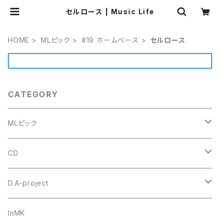
セルロース | Music Life
HOME
MLピック
#19 ホームベース
セルロース
CATEGORY
MLピック
#4 ミニトライアングル
CD
セルロース
ウルテム
トゥクトゥクスキップ
D.A-project
ポリアセタール
Triangle トライアングル オニギリ
＃1 トライアングル
goh
オリジナル
InMK