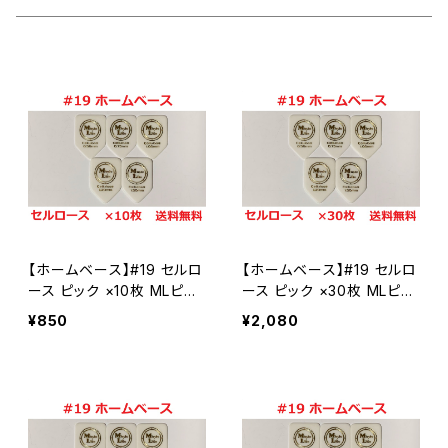
Teardrop ティアドロップ
セルロース
#6 ティアドロップ
田嶋謙一オルケストラ
カスタムオーダー
JAZZ XL ジャズ
ポリアセタール
セルロース
＃7 スモールティアドロップ
シールド
ポリアセタール
セルロース
#14 スモールトライアングル
ポリアセタール
セルロース
#20 ルーク
【ホームベース】#19 セルロ
【ホームベース】#19 セルロ
ポリアセタール
セルロース
#19 ホームベース
ース ピック ×10枚 MLピッ
ース ピック ×30枚 MLピッ
ク【送料込み】
ク【送料込み】
¥850
¥2,080
ポリアセタール
セルロース
#23-1 JAZZ XL
ポリアセタール
Polyacetal ポリアセタール
#23-2 JAZZ3